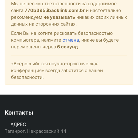
Мы не несем ответственности за содержимое
сайта
770b395.ibacklink.com.br
и настоятельно
рекомендуем
не указывать
никаких своих личных
данных на сторонних сайтах.
Если Вы не хотите рисковать безопасностью
компьютера, нажмите
отмена
, иначе вы будете
перемещены через
6
секунд
«Всероссийская научно-практическая
конференция» всегда заботится о вашей
безопасности.
Контакты
АДРЕС
Таганрог, Некрасовский 44