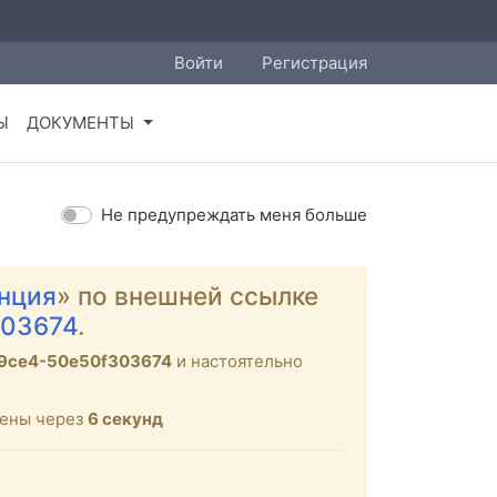
Войти
Регистрация
Ы
ДОКУМЕНТЫ
Не предупреждать меня больше
нция
» по внешней ссылке
303674
.
-9ce4-50e50f303674
и настоятельно
щены через
6
секунд