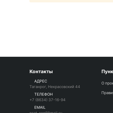
Контакты
Пун
АДРЕС
О про
Таганрог, Некрасовский 44
Прави
ТЕЛЕФОН
+7 (8634) 37-16-94
EMAIL
psct_conf@mail.ru