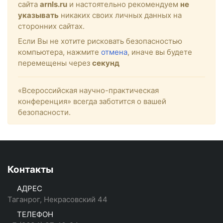
сайта
arnls.ru
и настоятельно рекомендуем
не
указывать
никаких своих личных данных на
сторонних сайтах.
Если Вы не хотите рисковать безопасностью
компьютера, нажмите
отмена
, иначе вы будете
перемещены через
секунд
«Всероссийская научно-практическая
конференция» всегда заботится о вашей
безопасности.
Контакты
АДРЕС
Таганрог, Некрасовский 44
ТЕЛЕФОН