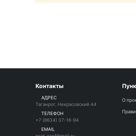
Контакты
Пун
АДРЕС
О про
Таганрог, Некрасовский 44
Прави
ТЕЛЕФОН
+7 (8634) 37-16-94
EMAIL
psct_conf@mail.ru