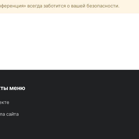
ференция» всегда заботится о вашей безопасности.
кты меню
екте
ла сайта