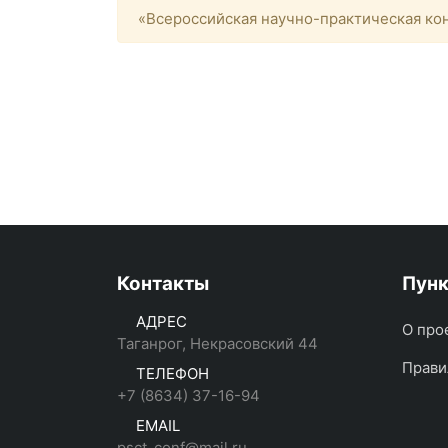
«Всероссийская научно-практическая кон
Контакты
Пун
АДРЕС
О про
Таганрог, Некрасовский 44
Прави
ТЕЛЕФОН
+7 (8634) 37-16-94
EMAIL
psct_conf@mail.ru