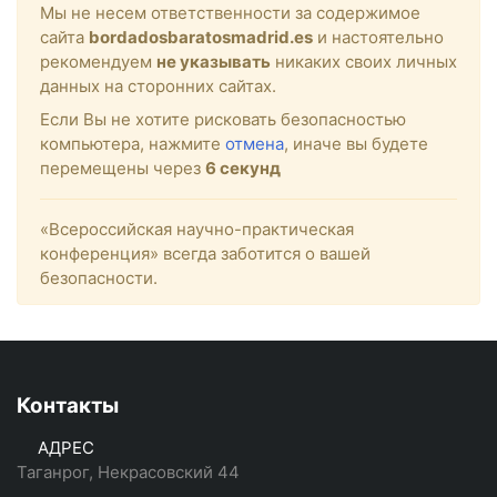
Мы не несем ответственности за содержимое
сайта
bordadosbaratosmadrid.es
и настоятельно
рекомендуем
не указывать
никаких своих личных
данных на сторонних сайтах.
Если Вы не хотите рисковать безопасностью
компьютера, нажмите
отмена
, иначе вы будете
перемещены через
6
секунд
«Всероссийская научно-практическая
конференция» всегда заботится о вашей
безопасности.
Контакты
АДРЕС
Таганрог, Некрасовский 44