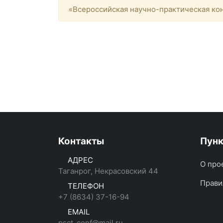
«Всероссийская научно-практическая кон
Контакты
Пун
АДРЕС
О про
Таганрог, Некрасовский 44
Прави
ТЕЛЕФОН
+7 (8634) 37-16-94
EMAIL
psct_conf@mail.ru