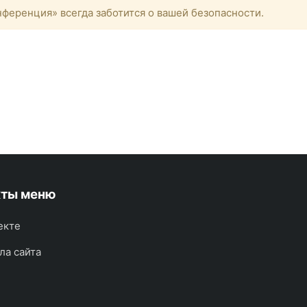
ференция» всегда заботится о вашей безопасности.
кты меню
екте
ла сайта