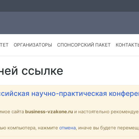
ТЕТ
ОРГАНИЗАТОРЫ
СПОНСОРСКИЙ ПАКЕТ
КОНТАКТ
ней ссылке
сийская научно-практическая конфере
имое сайта
business-vzakone.ru
и настоятельно рекоменду
стью компьютера, нажмите
отмена
, иначе вы будете переме