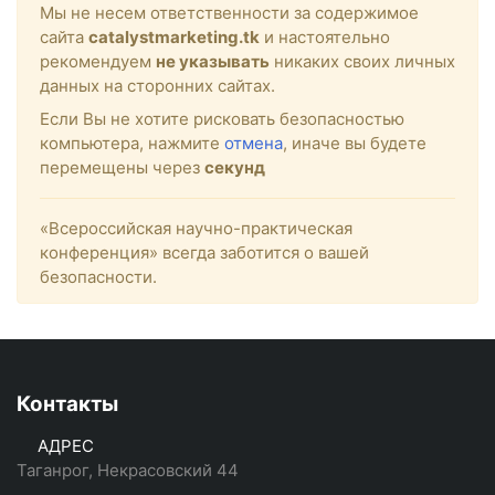
Мы не несем ответственности за содержимое
сайта
catalystmarketing.tk
и настоятельно
рекомендуем
не указывать
никаких своих личных
данных на сторонних сайтах.
Если Вы не хотите рисковать безопасностью
компьютера, нажмите
отмена
, иначе вы будете
перемещены через
секунд
«Всероссийская научно-практическая
конференция» всегда заботится о вашей
безопасности.
Контакты
АДРЕС
Таганрог, Некрасовский 44