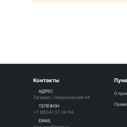
Контакты
Пун
АДРЕС
О про
Таганрог, Некрасовский 44
Прави
ТЕЛЕФОН
+7 (8634) 37-16-94
EMAIL
psct_conf@mail.ru