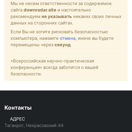
Мы не несем ответственности за содержимое
сайта
downradar.site
и настоятельно
рекомендуем
не указывать
никаких своих личных
данных на сторонних сайтах.
Если Вы не хотите рисковать безопасностью
компьютера, нажмите
отмена
, иначе вы будете
перемещены через
секунд
«Всероссийская научно-практическая
конференция» всегда заботится о вашей
безопасности.
Контакты
АДРЕС
Таганрог, Некрасовский 44