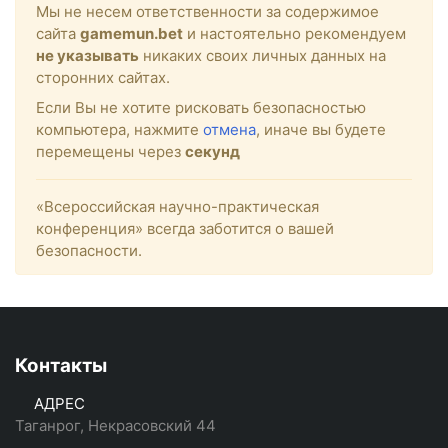
Мы не несем ответственности за содержимое
сайта
gamemun.bet
и настоятельно рекомендуем
не указывать
никаких своих личных данных на
сторонних сайтах.
Если Вы не хотите рисковать безопасностью
компьютера, нажмите
отмена
, иначе вы будете
перемещены через
секунд
«Всероссийская научно-практическая
конференция» всегда заботится о вашей
безопасности.
Контакты
АДРЕС
Таганрог, Некрасовский 44