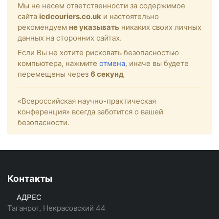
Мы не несем ответственности за содержимое
сайта
icdcouriers.co.uk
и настоятельно
рекомендуем
не указывать
никаких своих личных
данных на сторонних сайтах.
Если Вы не хотите рисковать безопасностью
компьютера, нажмите
отмена
, иначе вы будете
перемещены через
6
секунд
«Всероссийская научно-практическая
конференция» всегда заботится о вашей
безопасности.
Контакты
АДРЕС
Таганрог, Некрасовский 44