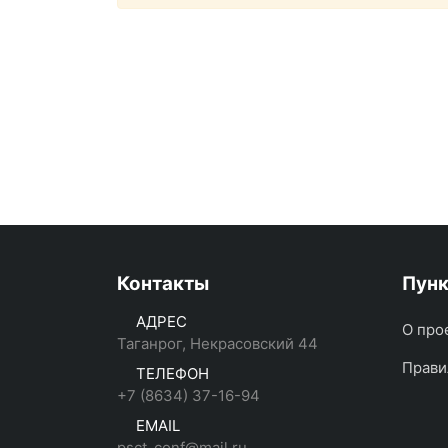
Контакты
Пун
АДРЕС
О про
Таганрог, Некрасовский 44
Прави
ТЕЛЕФОН
+7 (8634) 37-16-94
EMAIL
psct_conf@mail.ru