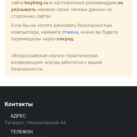
сайта
keyking.ru
и настоятельно рекомендуем
не
указывать
никаких своих личных данных на
сторонних сайтах.
Если Вы не хотите рисковать безопасностью
компьютера, нажмите
отмена
, иначе вы будете
перемещены через
секунд
«Всероссийская научно-практическая
конференция» всегда заботится о вашей
безопасности.
Контакты
АДРЕС
Таганрог, Некрасовский 44
ТЕЛЕФОН