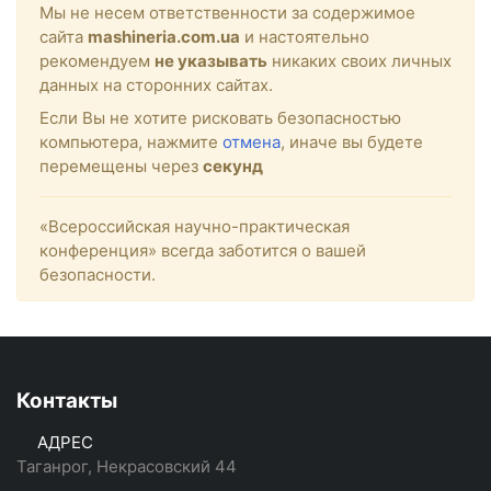
Мы не несем ответственности за содержимое
сайта
mashineria.com.ua
и настоятельно
рекомендуем
не указывать
никаких своих личных
данных на сторонних сайтах.
Если Вы не хотите рисковать безопасностью
компьютера, нажмите
отмена
, иначе вы будете
перемещены через
секунд
«Всероссийская научно-практическая
конференция» всегда заботится о вашей
безопасности.
Контакты
АДРЕС
Таганрог, Некрасовский 44