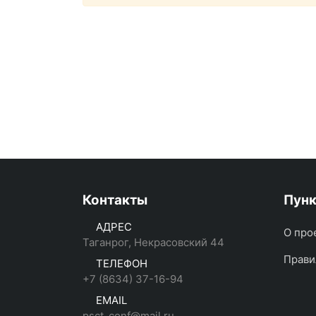
Контакты
Пун
АДРЕС
О про
Таганрог, Некрасовский 44
Прави
ТЕЛЕФОН
+7 (8634) 37-16-94
EMAIL
psct_conf@mail.ru