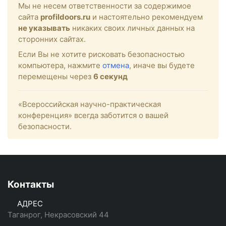
Мы не несем ответственности за содержимое
сайта
profildoors.ru
и настоятельно рекомендуем
не указывать
никаких своих личных данных на
сторонних сайтах.
Если Вы не хотите рисковать безопасностью
компьютера, нажмите
отмена
, иначе вы будете
перемещены через
6
секунд
«Всероссийская научно-практическая
конференция» всегда заботится о вашей
безопасности.
Контакты
АДРЕС
Таганрог, Некрасовский 44