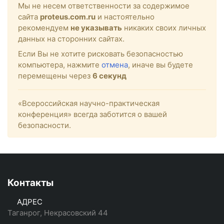
Мы не несем ответственности за содержимое
сайта
proteus.com.ru
и настоятельно
рекомендуем
не указывать
никаких своих личных
данных на сторонних сайтах.
Если Вы не хотите рисковать безопасностью
компьютера, нажмите
отмена
, иначе вы будете
перемещены через
6
секунд
«Всероссийская научно-практическая
конференция» всегда заботится о вашей
безопасности.
Контакты
АДРЕС
Таганрог, Некрасовский 44