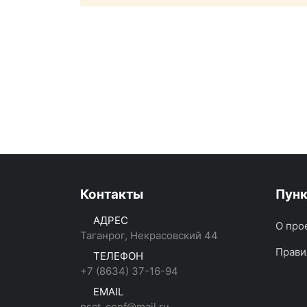
Контакты
Пун
АДРЕС
О про
Таганрог, Некрасовский 44
Прави
ТЕЛЕФОН
+7 (8634) 37-16-94
EMAIL
psct_conf@mail.ru