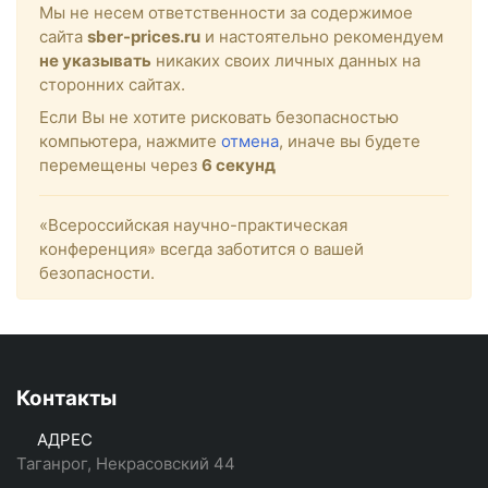
Мы не несем ответственности за содержимое
сайта
sber-prices.ru
и настоятельно рекомендуем
не указывать
никаких своих личных данных на
сторонних сайтах.
Если Вы не хотите рисковать безопасностью
компьютера, нажмите
отмена
, иначе вы будете
перемещены через
6
секунд
«Всероссийская научно-практическая
конференция» всегда заботится о вашей
безопасности.
Контакты
АДРЕС
Таганрог, Некрасовский 44