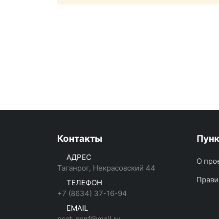
Контакты
Пун
АДРЕС
О про
Таганрог, Некрасовский 44
Прави
ТЕЛЕФОН
+7 (8634) 37-16-94
EMAIL
psct_conf@mail.ru