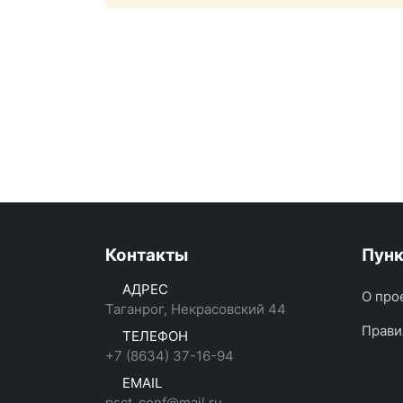
Контакты
Пун
АДРЕС
О про
Таганрог, Некрасовский 44
Прави
ТЕЛЕФОН
+7 (8634) 37-16-94
EMAIL
psct_conf@mail.ru