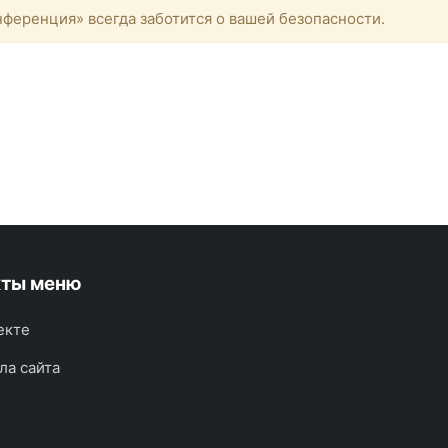
ференция» всегда заботится о вашей безопасности.
кты меню
екте
ла сайта