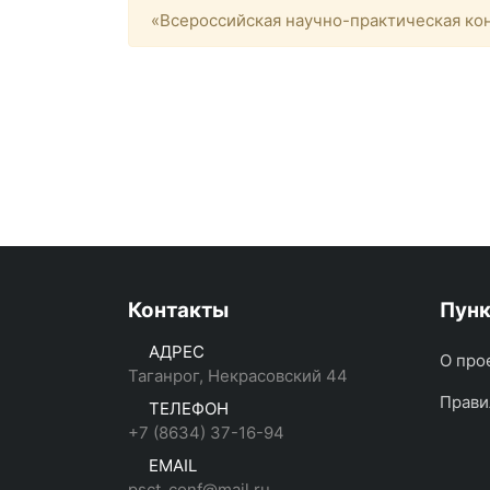
«Всероссийская научно-практическая кон
Контакты
Пун
АДРЕС
О про
Таганрог, Некрасовский 44
Прави
ТЕЛЕФОН
+7 (8634) 37-16-94
EMAIL
psct_conf@mail.ru