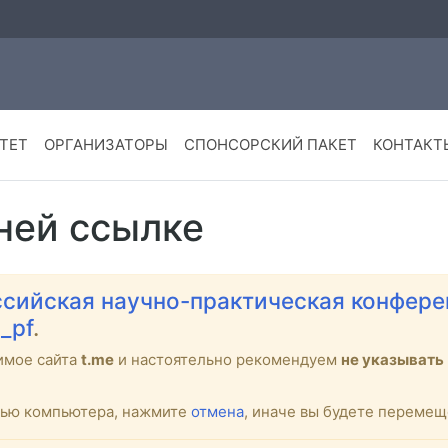
ТЕТ
ОРГАНИЗАТОРЫ
СПОНСОРСКИЙ ПАКЕТ
КОНТАКТ
ней ссылке
сийская научно-практическая конфере
_pf
.
имое сайта
t.me
и настоятельно рекомендуем
не указывать
стью компьютера, нажмите
отмена
, иначе вы будете переме