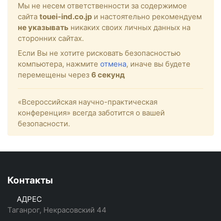
Мы не несем ответственности за содержимое
сайта
touei-ind.co.jp
и настоятельно рекомендуем
не указывать
никаких своих личных данных на
сторонних сайтах.
Если Вы не хотите рисковать безопасностью
компьютера, нажмите
отмена
, иначе вы будете
перемещены через
6
секунд
«Всероссийская научно-практическая
конференция» всегда заботится о вашей
безопасности.
Контакты
АДРЕС
Таганрог, Некрасовский 44