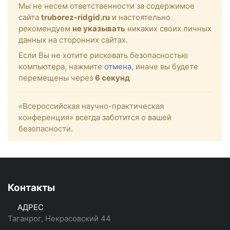
Мы не несем ответственности за содержимое
сайта
truborez-ridgid.ru
и настоятельно
рекомендуем
не указывать
никаких своих личных
данных на сторонних сайтах.
Если Вы не хотите рисковать безопасностью
компьютера, нажмите
отмена
, иначе вы будете
перемещены через
6
секунд
«Всероссийская научно-практическая
конференция» всегда заботится о вашей
безопасности.
Контакты
АДРЕС
Таганрог, Некрасовский 44