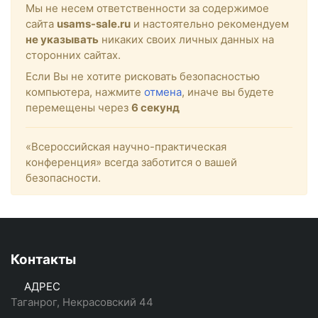
Мы не несем ответственности за содержимое
сайта
usams-sale.ru
и настоятельно рекомендуем
не указывать
никаких своих личных данных на
сторонних сайтах.
Если Вы не хотите рисковать безопасностью
компьютера, нажмите
отмена
, иначе вы будете
перемещены через
6
секунд
«Всероссийская научно-практическая
конференция» всегда заботится о вашей
безопасности.
Контакты
АДРЕС
Таганрог, Некрасовский 44