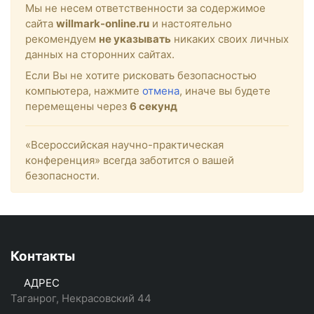
Мы не несем ответственности за содержимое
сайта
willmark-online.ru
и настоятельно
рекомендуем
не указывать
никаких своих личных
данных на сторонних сайтах.
Если Вы не хотите рисковать безопасностью
компьютера, нажмите
отмена
, иначе вы будете
перемещены через
6
секунд
«Всероссийская научно-практическая
конференция» всегда заботится о вашей
безопасности.
Контакты
АДРЕС
Таганрог, Некрасовский 44