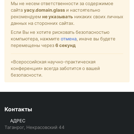
Мы не несем ответственности за содержимое
сайта
yacy.domain.glass
и настоятельно
рекомендуем
не указывать
никаких своих личных
данных на сторонних сайтах.
Если Вы не хотите рисковать безопасностью
компьютера, нажмите
отмена
, иначе вы будете
перемещены через
6
секунд
«Всероссийская научно-практическая
конференция» всегда заботится о вашей
безопасности.
Контакты
АДРЕС
Таганрог, Некрасовский 44