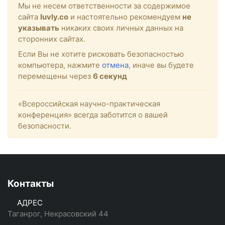
Мы не несем ответственности за содержимое
сайта
luvly.co
и настоятельно рекомендуем
не
указывать
никаких своих личных данных на
сторонних сайтах.
Если Вы не хотите рисковать безопасностью
компьютера, нажмите
отмена
, иначе вы будете
перемещены через
6
секунд
«Всероссийская научно-практическая
конференция» всегда заботится о вашей
безопасности.
Контакты
АДРЕС
Таганрог, Некрасовский 44