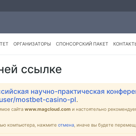
ТЕТ
ОРГАНИЗАТОРЫ
СПОНСОРСКИЙ ПАКЕТ
КОНТАКТ
ней ссылке
сийская научно-практическая конфере
user/mostbet-casino-pl
.
имое сайта
www.magcloud.com
и настоятельно рекоменду
стью компьютера, нажмите
отмена
, иначе вы будете переме