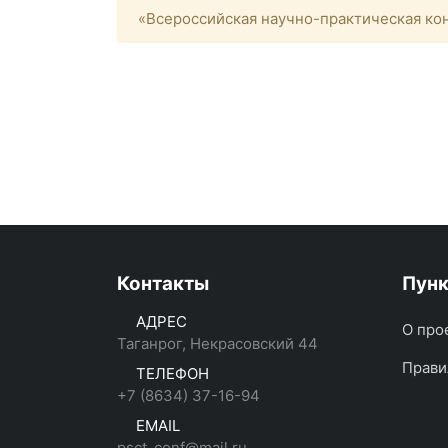
«Всероссийская научно-практическая кон
Контакты
Пун
АДРЕС
О про
Таганрог, Некрасовский 44
Прави
ТЕЛЕФОН
+7 (8634) 37-16-94
EMAIL
psct_conf@mail.ru