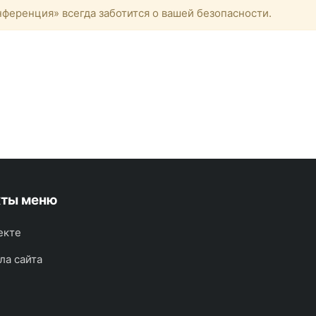
ференция» всегда заботится о вашей безопасности.
кты меню
екте
ла сайта