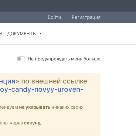
Войти
Регистрация
Ы
ДОКУМЕНТЫ
Не предупреждать меня больше
нция
» по внешней ссылке
nikoy-candy-novyy-uroven-
омендуем
не указывать
никаких своих
щены через
секунд