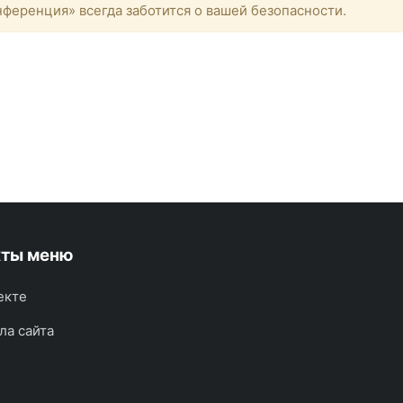
ференция» всегда заботится о вашей безопасности.
кты меню
екте
ла сайта