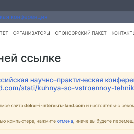
ТЕТ
ОРГАНИЗАТОРЫ
СПОНСОРСКИЙ ПАКЕТ
КОНТАКТ
ней ссылке
сийская научно-практическая конфере
land.com/stati/kuhnya-so-vstroennoy-teh
имое сайта
dekor-i-interer.ru-land.com
и настоятельно рек
стью компьютера, нажмите
отмена
, иначе вы будете переме