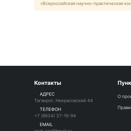
«Всероссийская научно-практическая кон
Контакты
Пун
АДРЕС
О про
Таганрог, Некрасовский 44
Прави
ТЕЛЕФОН
+7 (8634) 37-16-94
EMAIL
psct_conf@mail.ru