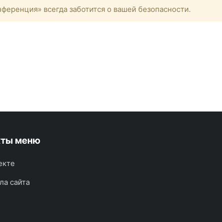
ференция» всегда заботится о вашей безопасности.
кты меню
екте
ла сайта