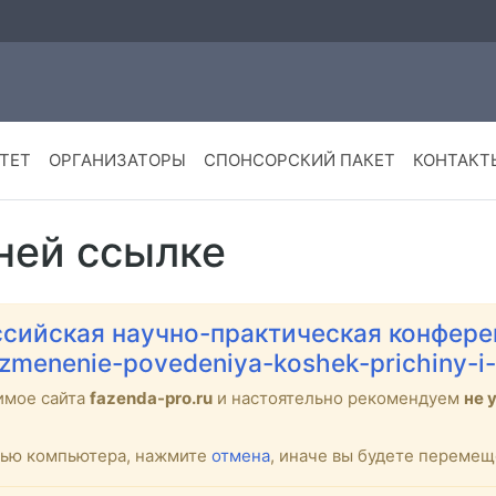
ТЕТ
ОРГАНИЗАТОРЫ
СПОНСОРСКИЙ ПАКЕТ
КОНТАКТ
ней ссылке
сийская научно-практическая конфере
i/izmenenie-povedeniya-koshek-prichiny-i
имое сайта
fazenda-pro.ru
и настоятельно рекомендуем
не 
стью компьютера, нажмите
отмена
, иначе вы будете переме