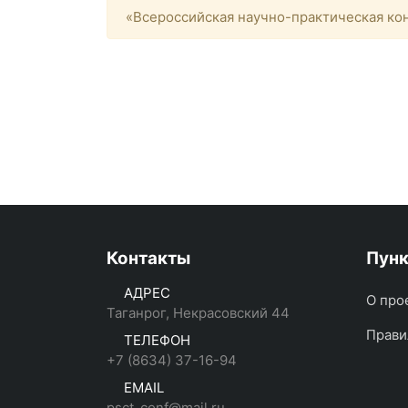
«Всероссийская научно-практическая кон
Контакты
Пун
АДРЕС
О про
Таганрог, Некрасовский 44
Прави
ТЕЛЕФОН
+7 (8634) 37-16-94
EMAIL
psct_conf@mail.ru