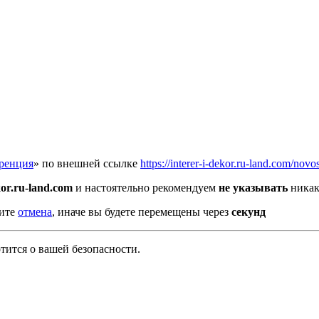
еренция
» по внешней ссылке
https://interer-i-dekor.ru-land.com/nov
kor.ru-land.com
и настоятельно рекомендуем
не указывать
никак
мите
отмена
, иначе вы будете перемещены через
секунд
тится о вашей безопасности.