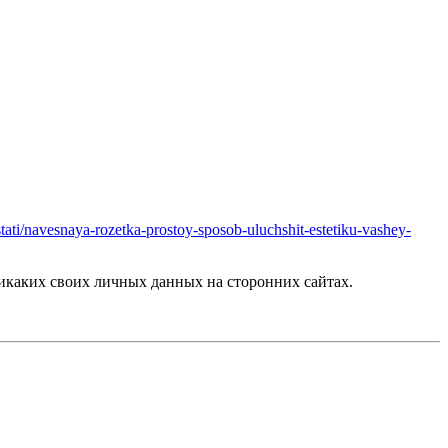
/stati/navesnaya-rozetka-prostoy-sposob-uluchshit-estetiku-vashey-
каких своих личных данных на сторонних сайтах.