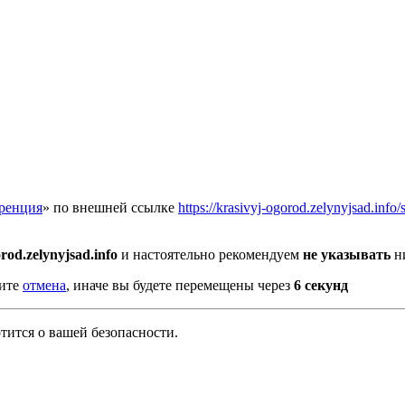
еренция
» по внешней ссылке
https://krasivyj-ogorod.zelynyjsad.info
rod.zelynyjsad.info
и настоятельно рекомендуем
не указывать
ни
мите
отмена
, иначе вы будете перемещены через
6
секунд
тится о вашей безопасности.