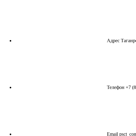
Адрес
Таганро
Телефон
+7 (
Email
psct_co