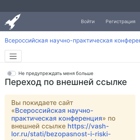
Войти
Регистрация
Всероссийская научно-практическая конфере
Не предупреждать меня больше
Переход по внешней ссылке
Вы покидаете сайт
«
Всероссийская научно-
практическая конференция
» по
внешней ссылке
https://vash-
lor.ru/stati/bezopasnost-i-riski-